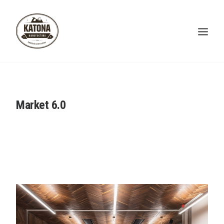
RÓLUNK
GYÁRTÁS
Market 6.0
REFERENCIÁK
KAPCSOLAT
WEBSHOP
ENGLISH