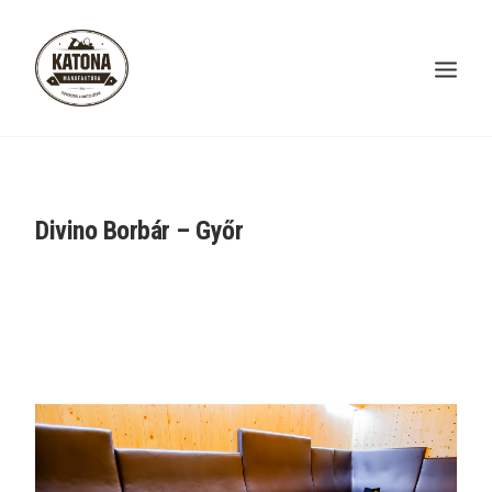
RÓLUNK
GYÁRTÁS
Divino Borbár – Győr
REFERENCIÁK
KAPCSOLAT
WEBSHOP
ENGLISH