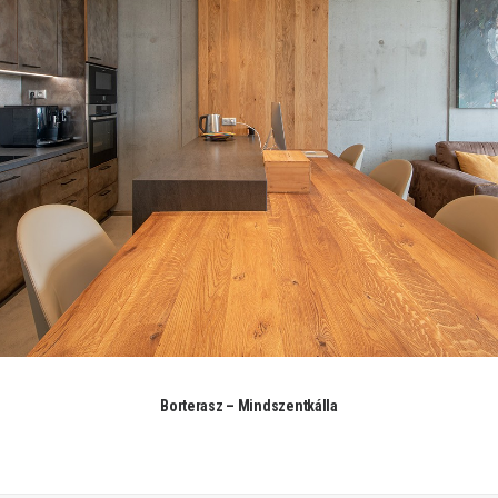
Borterasz – Mindszentkálla