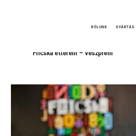
RÓLUNK
GYÁRTÁS
Fricska étterem – Veszprém